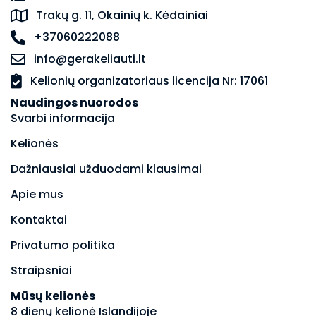
Trakų g. 11, Okainių k. Kėdainiai
+37060222088
info@gerakeliauti.lt
Kelionių organizatoriaus licencija Nr: 17061
Naudingos nuorodos
Svarbi informacija
Kelionės
Dažniausiai užduodami klausimai
Apie mus
Kontaktai
Privatumo politika
Straipsniai
Mūsų kelionės
8 dienų kelionė Islandijoje