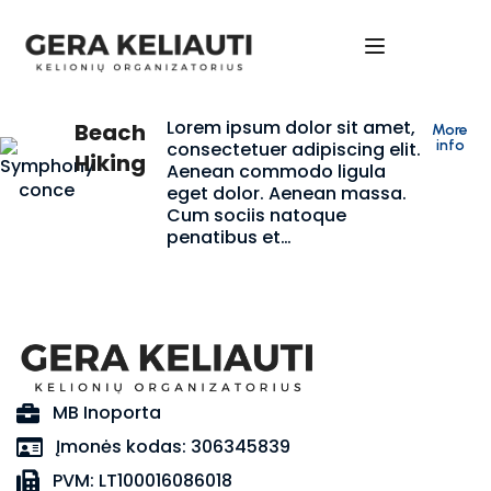
Lorem ipsum dolor sit amet,
Beach
More
info
consectetuer adipiscing elit.
Hiking
Aenean commodo ligula
eget dolor. Aenean massa.
Cum sociis natoque
penatibus et…
MB Inoporta
Įmonės kodas: 306345839
PVM: LT100016086018